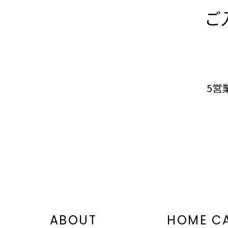
ご
5営
ABOUT
HOME C