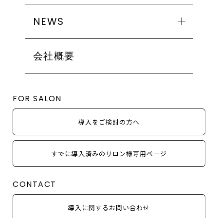
フォーエバーヤング
ビオフィート
お取り扱い店舗一覧
ローズドメーラ
NEWS
イラストリアス
エリアから探す
ミューズ
フォーエバーヤング
ALL
北海道・東北
シャトーデボーテ
ローズドメーラ
会社概要
関東（東京都以外）
EVENT
コモデックス
ミューズ
東京
MEDIA
シルク
シャトーデボーテ
甲信越・北陸
COLUMN
FOR SALON
使用方法
コモデックス
東海
NEWS
シルク
近畿
OTHER
導入をご検討の方へ
中国・四国
九州・沖縄
すでに導入済みのサロン様専用ページ
取り扱いシリーズから探す
CONTACT
アンストレス
ビオフィート
導入に関するお問い合わせ