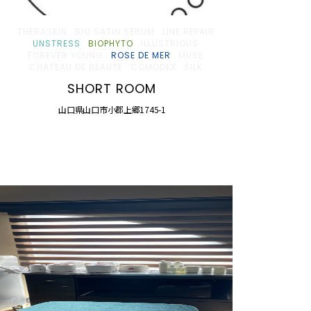
THERASKIN
BIO SATIN SERUM
LINE REPAIR
UNSTRESS
BIOPHYTO
ILLUSTRIOUS
FOREVER YOUNG
ROSE DE MER
MUSE
CHATEAU DE BEAUTE
COMODEX
SILK
SHORT ROOM
山口県山口市小郡上郷1745-1