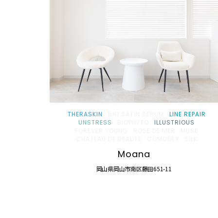
THERASKIN
BIO SATIN SERUM
LINE REPAIR
UNSTRESS
BIOPHYTO
ILLUSTRIOUS
FOREVER YOUNG
ROSE DE MER
MUSE
CHATEAU DE BEAUTE
COMODEX
SILK
Moana
岡山県岡山市南区藤田651-11