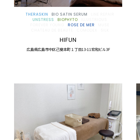
THERASKIN
BIO SATIN SERUM
LINE REPAIR
UNSTRESS
BIOPHYTO
ILLUSTRIOUS
FOREVER YOUNG
ROSE DE MER
MUSE
CHATEAU DE BEAUTE
COMODEX
SILK
HIFUN
広島県広島市中区己斐本町１丁目13-11宏和ビル3F