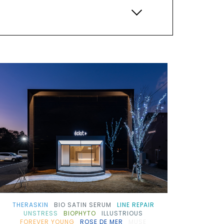
甲信越・北陸
九州・沖縄
THERASKIN
BIO SATIN SERUM
LINE REPAIR
UNSTRESS
BIOPHYTO
ILLUSTRIOUS
FOREVER YOUNG
ROSE DE MER
MUSE