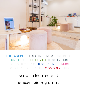
THERASKIN
BIO SATIN SERUM
LINE REPAIR
UNSTRESS
BIOPHYTO
ILLUSTRIOUS
FOREVER YOUNG
ROSE DE MER
MUSE
CHATEAU DE BEAUTE
COMODEX
SILK
salon de menerà
岡山県岡山市中区徳吉町2-11-15