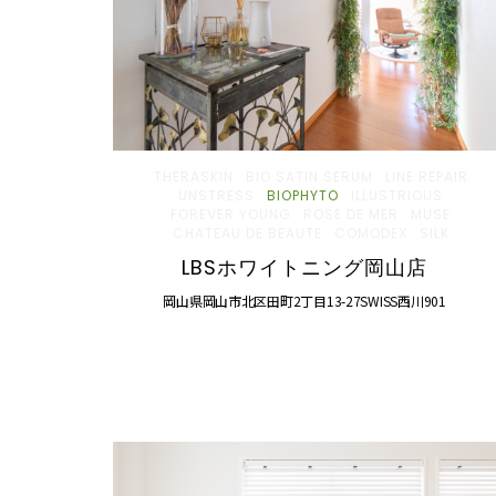
THERASKIN
BIO SATIN SERUM
LINE REPAIR
UNSTRESS
BIOPHYTO
ILLUSTRIOUS
FOREVER YOUNG
ROSE DE MER
MUSE
CHATEAU DE BEAUTE
COMODEX
SILK
LBSホワイトニング岡山店
岡山県岡山市北区田町2丁目13-27SWISS西川901