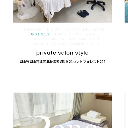
THERASKIN
BIO SATIN SERUM
LINE REPAIR
UNSTRESS
BIOPHYTO
ILLUSTRIOUS
FOREVER YOUNG
ROSE DE MER
MUSE
CHATEAU DE BEAUTE
COMODEX
SILK
private salon style
岡山県岡山市北区北長瀬表町3-9-21セントフォレスト206