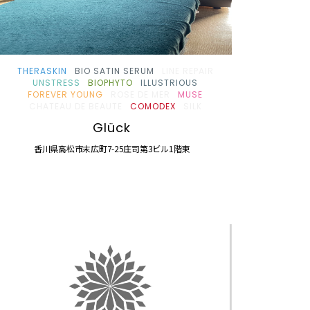
THERASKIN
BIO SATIN SERUM
LINE REPAIR
UNSTRESS
BIOPHYTO
ILLUSTRIOUS
FOREVER YOUNG
ROSE DE MER
MUSE
CHATEAU DE BEAUTE
COMODEX
SILK
Glück
香川県高松市末広町7-25庄司第3ビル1階東