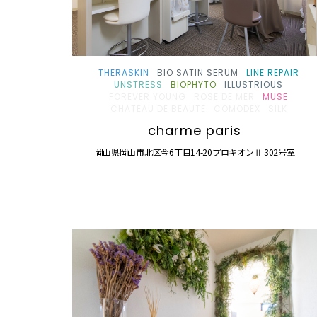
THERASKIN
BIO SATIN SERUM
LINE REPAIR
UNSTRESS
BIOPHYTO
ILLUSTRIOUS
FOREVER YOUNG
ROSE DE MER
MUSE
CHATEAU DE BEAUTE
COMODEX
SILK
charme paris
岡山県岡山市北区今6丁目14-20プロキオンⅡ 302号室