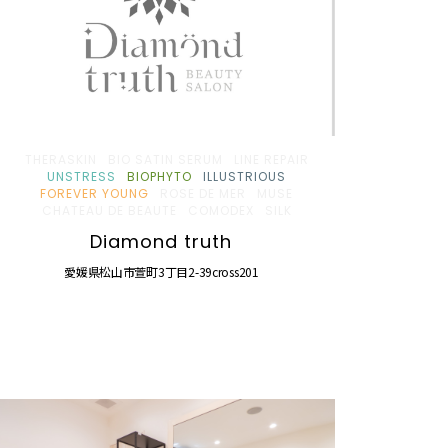
THERASKIN
BIO SATIN SERUM
LINE REPAIR
UNSTRESS
BIOPHYTO
ILLUSTRIOUS
FOREVER YOUNG
ROSE DE MER
MUSE
CHATEAU DE BEAUTE
COMODEX
SILK
Diamond truth
愛媛県松山市萱町3丁目2-39cross201