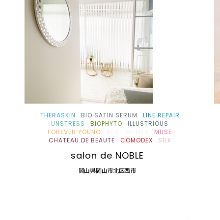
THERASKIN
BIO SATIN SERUM
LINE REPAIR
UNSTRESS
BIOPHYTO
ILLUSTRIOUS
FOREVER YOUNG
ROSE DE MER
MUSE
CHATEAU DE BEAUTE
COMODEX
SILK
salon de NOBLE
岡山県岡山市北区西市