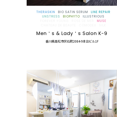
THERASKIN
BIO SATIN SERUM
LINE REPAIR
UNSTRESS
BIOPHYTO
ILLUSTRIOUS
FOREVER YOUNG
ROSE DE MER
MUSE
CHATEAU DE BEAUTE
COMODEX
SILK
Men＇s & Lady＇s Salon K-9
香川県高松市伏石町2084-9本台ビル1F