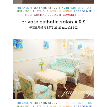
THERASKIN
BIO SATIN SERUM
LINE REPAIR
UNSTRESS
BIOPHYTO
ILLUSTRIOUS
FOREVER YOUNG
ROSE DE MER
MUSE
CHATEAU DE BEAUTE
COMODEX
SILK
private esthetic salon AIRIS
千葉県船橋市本町1-23-20立山ビル302
THERASKIN
BIO SATIN SERUM
LINE REPAIR
UNSTRESS
BIOPHYTO
ILLUSTRIOUS
FOREVER YOUNG
ROSE DE MER