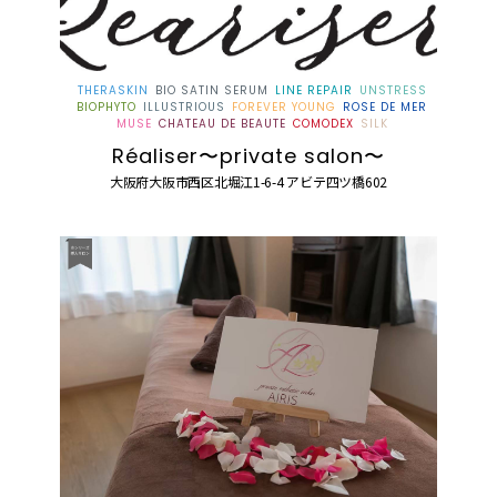
THERASKIN
BIO SATIN SERUM
LINE REPAIR
UNSTRESS
BIOPHYTO
ILLUSTRIOUS
FOREVER YOUNG
ROSE DE MER
MUSE
CHATEAU DE BEAUTE
COMODEX
SILK
Réaliser〜private salon〜
大阪府大阪市西区北堀江1-6-4 アビテ四ツ橋602