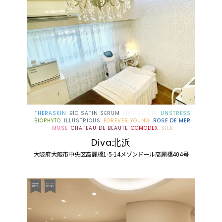
THERASKIN
BIO SATIN SERUM
LINE REPAIR
UNSTRESS
BIOPHYTO
ILLUSTRIOUS
FOREVER YOUNG
ROSE DE MER
MUSE
CHATEAU DE BEAUTE
COMODEX
SILK
Diva北浜
大阪府大阪市中央区高麗橋1-5-14メゾンドール高麗橋404号