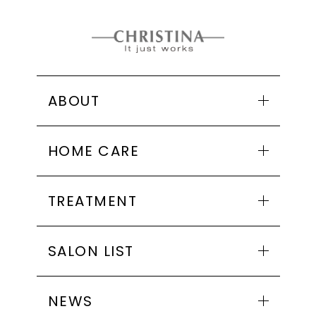
ABOUT
クリスティーナとは
HOME CARE
コンセプト
MADE IN ISRAEL
商品一覧
インストラクター紹介・トレーナー紹介
TREATMENT
アンストレス
会社概要
ビオフィート
シリーズ一覧
SALON LIST
イラストリアス
アンストレス
フォーエバーヤング
ビオフィート
お取り扱い店舗一覧
ローズドメーラ
NEWS
イラストリアス
エリアから探す