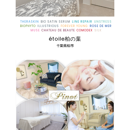
THERASKIN
BIO SATIN SERUM
LINE REPAIR
UNSTRESS
BIOPHYTO
ILLUSTRIOUS
FOREVER YOUNG
ROSE DE MER
MUSE
CHATEAU DE BEAUTE
COMODEX
SILK
étoile柏の葉
千葉県柏市