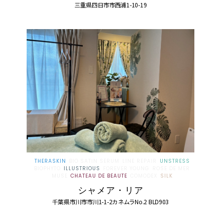
三重県四日市市西浦1-10-19
THERASKIN
BIO SATIN SERUM
LINE REPAIR
UNSTRESS
BIOPHYTO
ILLUSTRIOUS
FOREVER YOUNG
ROSE DE MER
MUSE
CHATEAU DE BEAUTE
COMODEX
SILK
シャメア・リア
千葉県市川市市川1-1-2カネムラNo.2 BLD903