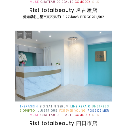
MUSE
CHATEAU DE BEAUTE
COMODEX
SILK
Rist totalbeauty 名古屋店
愛知県名古屋市東区東桜1-3-22ViareALBERGO201,502
THERASKIN
BIO SATIN SERUM
LINE REPAIR
UNSTRESS
BIOPHYTO
ILLUSTRIOUS
FOREVER YOUNG
ROSE DE MER
MUSE
CHATEAU DE BEAUTE
COMODEX
SILK
Rist totalbeauty 四日市店