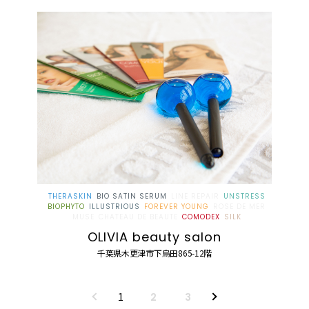
THERASKIN
BIO SATIN SERUM
LINE REPAIR
UNSTRESS
BIOPHYTO
ILLUSTRIOUS
FOREVER YOUNG
ROSE DE MER
MUSE
CHATEAU DE BEAUTE
COMODEX
SILK
OLIVIA beauty salon
千葉県木更津市下烏田865-12階
1