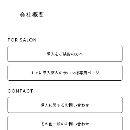
ミューズ
フォーエバーヤング
ALL
北海道・東北
シャトーデボーテ
ローズドメーラ
会社概要
関東（東京都以外）
EVENT
コモデックス
ミューズ
東京
MEDIA
シルク
シャトーデボーテ
甲信越・北陸
COLUMN
FOR SALON
使用方法
コモデックス
東海
NEWS
シルク
近畿
OTHER
導入をご検討の方へ
中国・四国
九州・沖縄
すでに導入済みのサロン様専用ページ
取り扱いシリーズから探す
CONTACT
アンストレス
ビオフィート
導入に関するお問い合わせ
イラストリアス
フォーエバーヤング
その他一般のお問い合わせ