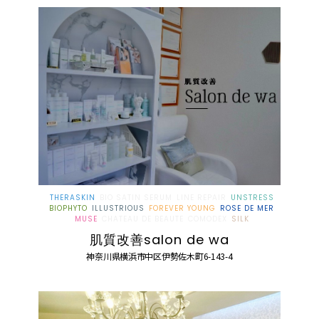
THERASKIN
BIO SATIN SERUM
LINE REPAIR
UNSTRESS
BIOPHYTO
ILLUSTRIOUS
FOREVER YOUNG
ROSE DE MER
MUSE
CHATEAU DE BEAUTE
COMODEX
SILK
肌質改善salon de wa
神奈川県横浜市中区伊勢佐木町6-143-4