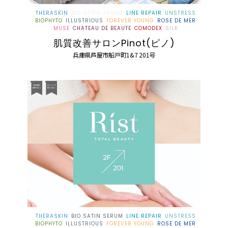
THERASKIN
BIO SATIN SERUM
LINE REPAIR
UNSTRESS
BIOPHYTO
ILLUSTRIOUS
FOREVER YOUNG
ROSE DE MER
MUSE
CHATEAU DE BEAUTE
COMODEX
SILK
肌質改善サロンPinot(ピノ)
兵庫県芦屋市船戸町1&7 201号
THERASKIN
BIO SATIN SERUM
LINE REPAIR
UNSTRESS
BIOPHYTO
ILLUSTRIOUS
FOREVER YOUNG
ROSE DE MER