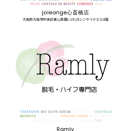
MUSE
CHATEAU DE BEAUTE
COMODEX
SILK
joieange心斎橋店
大阪府大阪市中央区東心斎橋1-19-18シンサイドビル6階
THERASKIN
BIO SATIN SERUM
LINE REPAIR
UNSTRESS
BIOPHYTO
ILLUSTRIOUS
FOREVER YOUNG
ROSE DE MER
MUSE
CHATEAU DE BEAUTE
COMODEX
SILK
Ramly