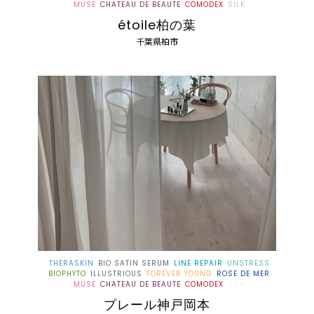
MUSE
CHATEAU DE BEAUTE
COMODEX
SILK
étoile柏の葉
千葉県柏市
THERASKIN
BIO SATIN SERUM
LINE REPAIR
UNSTRESS
BIOPHYTO
ILLUSTRIOUS
FOREVER YOUNG
ROSE DE MER
MUSE
CHATEAU DE BEAUTE
COMODEX
SILK
プレール神戸岡本