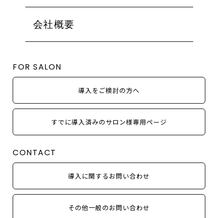
ミューズ
フォーエバーヤング
ALL
北海道・東北
シャトーデボーテ
ローズドメーラ
会社概要
関東（東京都以外）
EVENT
コモデックス
ミューズ
東京
MEDIA
シルク
シャトーデボーテ
甲信越・北陸
COLUMN
FOR SALON
使用方法
コモデックス
東海
NEWS
シルク
近畿
OTHER
導入をご検討の方へ
中国・四国
九州・沖縄
すでに導入済みのサロン様専用ページ
取り扱いシリーズから探す
CONTACT
アンストレス
ビオフィート
導入に関するお問い合わせ
イラストリアス
フォーエバーヤング
その他一般のお問い合わせ