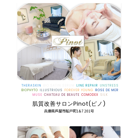
THERASKIN
BIO SATIN SERUM
LINE REPAIR
UNSTRESS
BIOPHYTO
ILLUSTRIOUS
FOREVER YOUNG
ROSE DE MER
MUSE
CHATEAU DE BEAUTE
COMODEX
SILK
肌質改善サロンPinot(ピノ)
兵庫県芦屋市船戸町1&7 201号