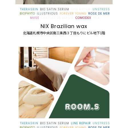
THERASKIN
BIO SATIN SERUM
LINE REPAIR
UNSTRESS
BIOPHYTO
ILLUSTRIOUS
FOREVER YOUNG
ROSE DE MER
MUSE
CHATEAU DE BEAUTE
COMODEX
SILK
NIX Brazilian wax
北海道札幌市中央区南三条西３丁目もりにビル地下1階
THERASKIN
BIO SATIN SERUM
LINE REPAIR
UNSTRESS
BIOPHYTO
ILLUSTRIOUS
FOREVER YOUNG
ROSE DE MER