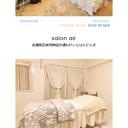
THERASKIN
BIO SATIN SERUM
LINE REPAIR
UNSTRESS
BIOPHYTO
ILLUSTRIOUS
FOREVER YOUNG
ROSE DE MER
MUSE
CHATEAU DE BEAUTE
COMODEX
SILK
salon air
兵庫県尼崎市神田中通4-87いらはらビル2F