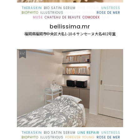
THERASKIN
BIO SATIN SERUM
LINE REPAIR
UNSTRESS
BIOPHYTO
ILLUSTRIOUS
FOREVER YOUNG
ROSE DE MER
MUSE
CHATEAU DE BEAUTE
COMODEX
SILK
bellissima.mr
福岡県福岡市中央区大名1-10-6 サンセーヌ大名402号室
THERASKIN
BIO SATIN SERUM
LINE REPAIR
UNSTRESS
BIOPHYTO
ILLUSTRIOUS
FOREVER YOUNG
ROSE DE MER